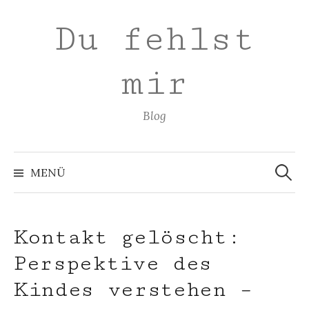
Zum
Du fehlst
Inhalt
überspringen
mir
Blog
Suchen
nach:
MENÜ
Kontakt gelöscht:
Perspektive des
Kindes verstehen –