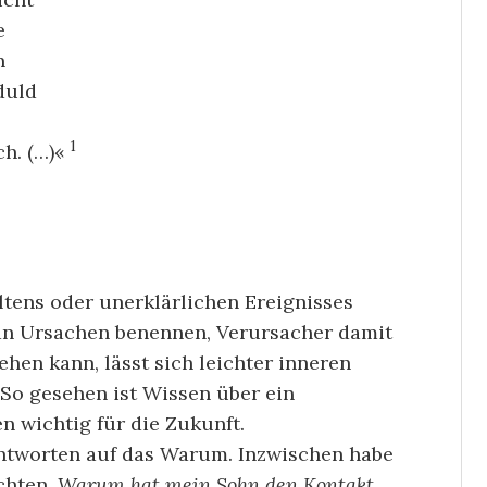
e
n
eduld
1
ch. (…)«
tens oder unerklärlichen Ereignisses
n Ursachen benennen, Verursacher damit
hen kann, lässt sich leichter inneren
 So gesehen ist Wissen über ein
n wichtig für die Zukunft.
ntworten auf das Warum. Inzwischen habe
chten.
Warum hat mein Sohn den Kontakt