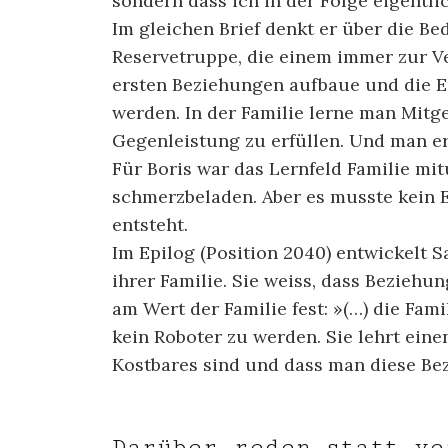
sondern dass ich in der Folge eigentli
Im gleichen Brief denkt er über die Be
Reservetruppe, die einem immer zur V
ersten Beziehungen aufbaue und die E
werden. In der Familie lerne man Mitg
Gegenleistung zu erfüllen. Und man erf
Für Boris war das Lernfeld Familie mit
schmerzbeladen. Aber es musste kein Ei
entsteht.
Im Epilog (Position 2040) entwickelt S
ihrer Familie. Sie weiss, dass Bezieh
am Wert der Familie fest: »(…) die Fam
kein Roboter zu werden. Sie lehrt ein
Kostbares sind und dass man diese Be
Darüber reden statt 