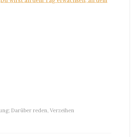
 „Du wirst an dem Tag erwachsen, an dem
ung; Darüber reden
,
Verzeihen