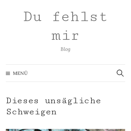
Zum
Du fehlst
Inhalt
überspringen
mir
Blog
Suchen
nach:
MENÜ
Dieses unsägliche
Schweigen