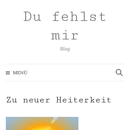
Zum
Du fehlst
Inhalt
überspringen
mir
Blog
Suchen
nach:
MENÜ
Zu neuer Heiterkeit