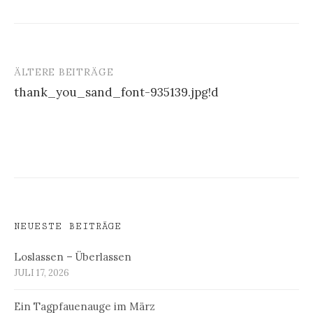
ÄLTERE BEITRÄGE
Beitragsnavigation
thank_you_sand_font-935139.jpg!d
NEUESTE BEITRÄGE
Loslassen – Überlassen
JULI 17, 2026
Ein Tagpfauenauge im März