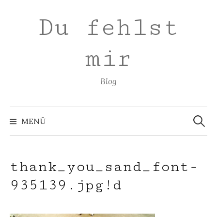
Zum
Du fehlst
Inhalt
überspringen
mir
Blog
Suchen
nach:
MENÜ
thank_you_sand_font-
935139.jpg!d