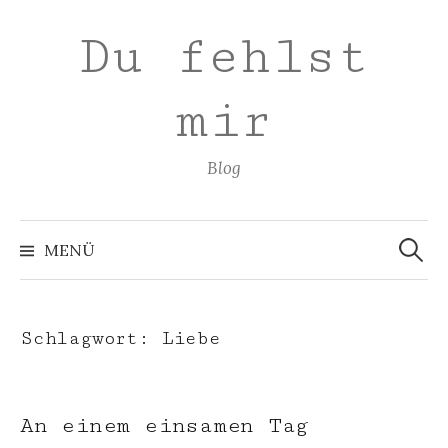
Zum
Du fehlst
Inhalt
überspringen
mir
Blog
Suchen
nach:
MENÜ
Schlagwort:
Liebe
An einem einsamen Tag