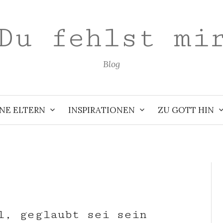
Du fehlst mi
Blog
NE ELTERN
INSPIRATIONEN
ZU GOTT HIN
t
l, geglaubt sei sein