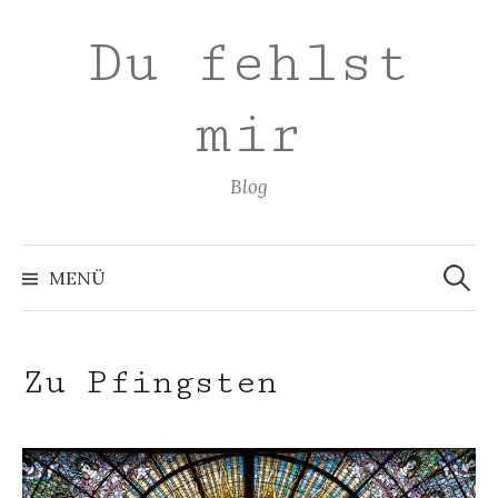
Zum
Du fehlst
Inhalt
überspringen
mir
Blog
Suchen
nach:
MENÜ
Zu Pfingsten