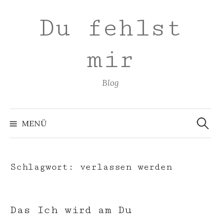
Zum
Du fehlst
Inhalt
überspringen
mir
Blog
Suchen
nach:
MENÜ
Schlagwort:
verlassen werden
Das Ich wird am Du