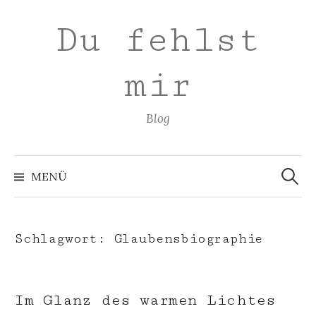
Zum
Du fehlst
Inhalt
überspringen
mir
Blog
Suchen
nach:
MENÜ
Schlagwort:
Glaubensbiographie
Im Glanz des warmen Lichtes