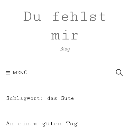
Zum
Du fehlst
Inhalt
überspringen
mir
Blog
Suchen
nach:
MENÜ
Schlagwort:
das Gute
An einem guten Tag