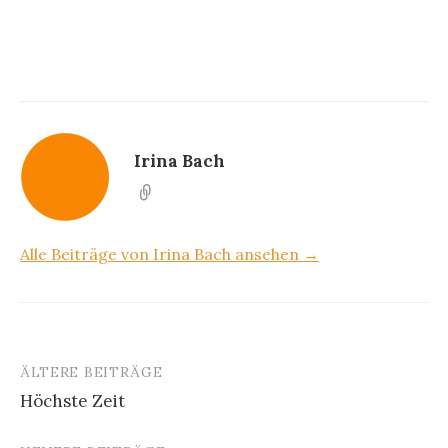
Irina Bach
Alle Beiträge von Irina Bach ansehen →
ÄLTERE BEITRÄGE
Beitragsnavigation
Höchste Zeit