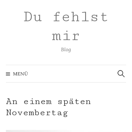
Zum
Du fehlst
Inhalt
überspringen
mir
Blog
Suchen
nach:
MENÜ
An einem späten
Novembertag